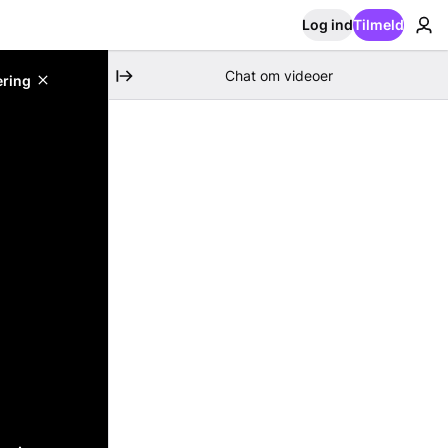
Log ind
Tilmeld
Chat om videoer
ering