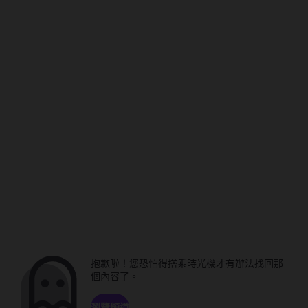
抱歉啦！您恐怕得搭乘時光機才有辦法找回那
個內容了。
瀏覽頻道