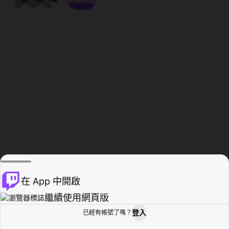
在 App 中開啟
繼續使用網頁版
登入
已經有帳號了嗎？
創作者基地
瀏覽
活動紀錄
個人檔案