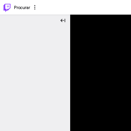
.
⌥
P
Procurar