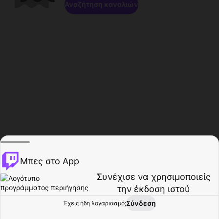
Αναζήτηση καναλιών
Μπες στο App
Συνέχισε να χρησιμοποιείς
την έκδοση ιστού
Σύνδεση
Έχεις ήδη λογαριασμό;
Αρχική σελίδα
Περιήγηση
Δραστηριότητα
Προφίλ