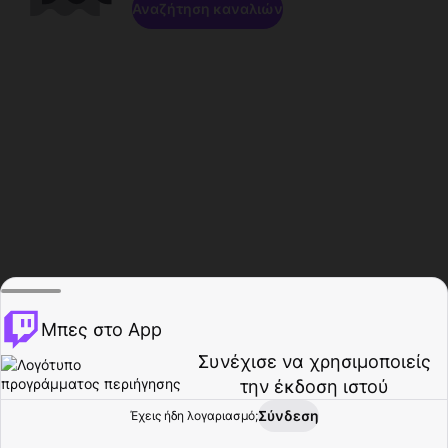
Αναζήτηση καναλιών
Μπες στο App
Συνέχισε να χρησιμοποιείς
την έκδοση ιστού
Σύνδεση
Έχεις ήδη λογαριασμό;
Αρχική σελίδα
Περιήγηση
Δραστηριότητα
Προφίλ