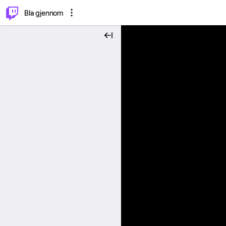
⌥
P
Bla gjennom