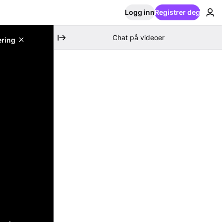
Logg inn
Registrer deg
Chat på videoer
ering