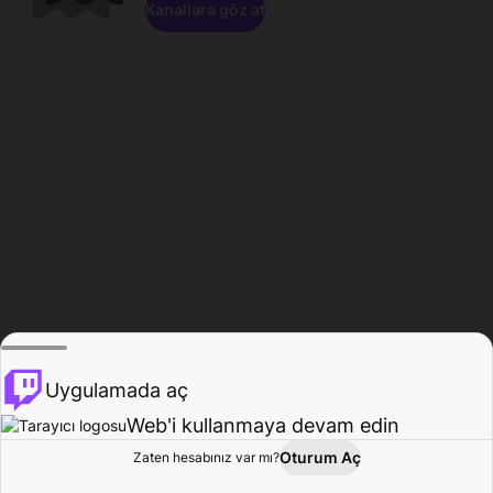
Kanallara göz at
Uygulamada aç
Web'i kullanmaya devam edin
Oturum Aç
Zaten hesabınız var mı?
Ana Sayfa
Gözat
Aktivite
Profil