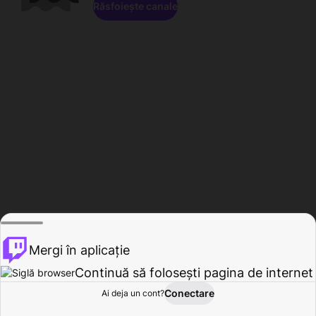
Răsfoiește canale
Mergi în aplicație
Continuă să folosești pagina de internet
Conectare
Ai deja un cont?
Acasă
Răsfoire
Activitate
Profil