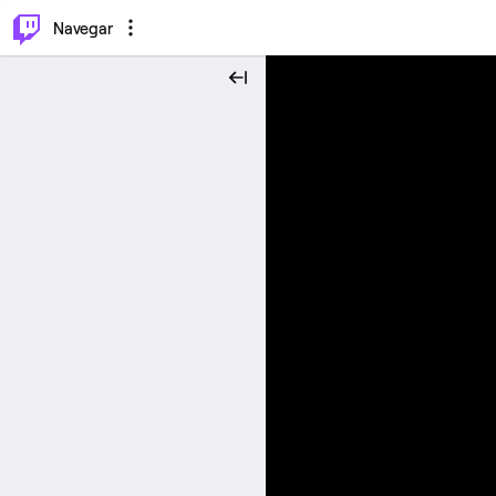
⌥
P
Navegar