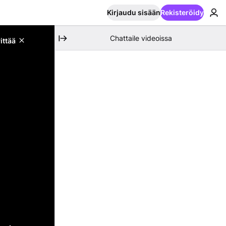
Kirjaudu sisään
Rekisteröidy
Chattaile videoissa
ittää