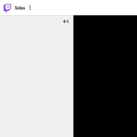
⌥
P
Selaa