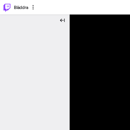
⌥
P
Bläddra