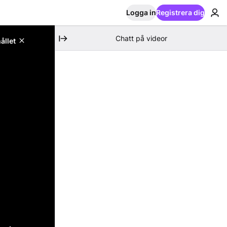
Logga in
Registrera dig
Chatt på videor
ållet