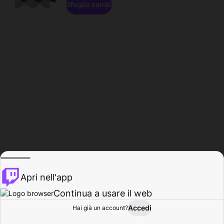
Sfoglia canali
Apri nell'app
Continua a usare il web
Accedi
Hai già un account?
Base
Sfoglia
Attività
Profilo