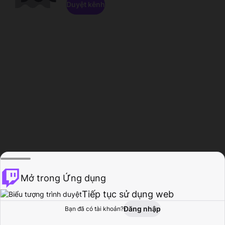
Duyệt kênh
Mở trong Ứng dụng
Tiếp tục sử dụng web
Đăng nhập
Bạn đã có tài khoản?
Trang chủ
Duyệt
Hoạt động
Hồ sơ