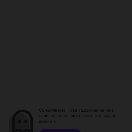
Съжаляваме. Това съдържание не е
налично, освен ако нямате машина на
времето.