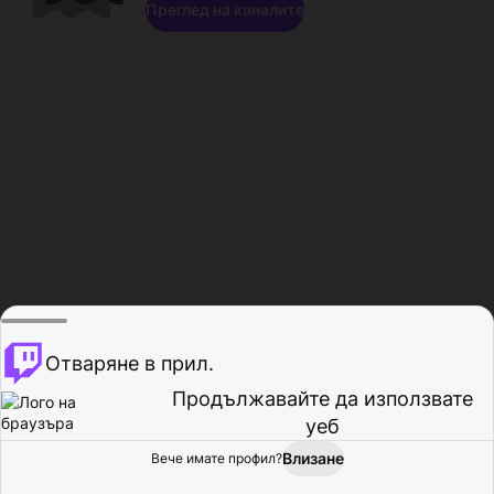
Преглед на каналите
Отваряне в прил.
Продължавайте да използвате
уеб
Влизане
Вече имате профил?
Начало
Преглед
Активност
Профил