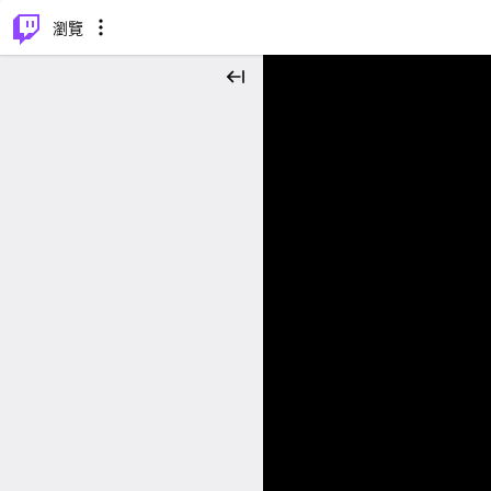
⌥
P
瀏覽