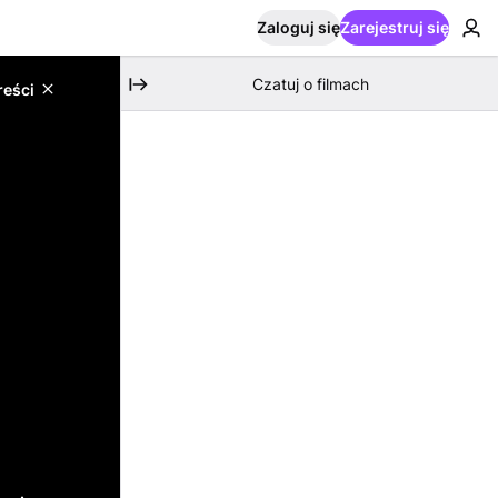
Zaloguj się
Zarejestruj się
Czatuj o filmach
reści