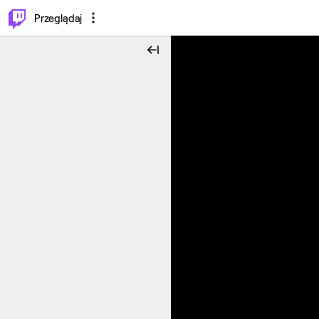
…
⌥
P
Przeglądaj