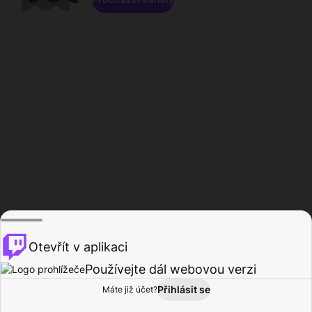
Otevřít v aplikaci
Používejte dál webovou verzi
Přihlásit se
Máte již účet?
Domů
Procházet
Aktivita
Profil