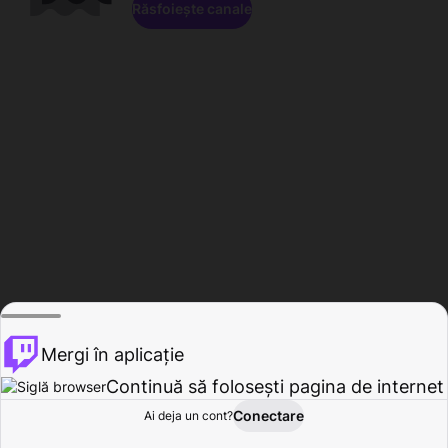
Răsfoiește canale
Mergi în aplicație
Continuă să folosești pagina de internet
Conectare
Ai deja un cont?
Acasă
Răsfoire
Activitate
Profil