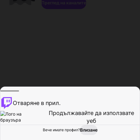
Преглед на каналите
Отваряне в прил.
Продължавайте да използвате
уеб
Влизане
Вече имате профил?
Начало
Преглед
Активност
Профил