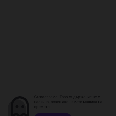
Съжаляваме. Това съдържание не е
налично, освен ако нямате машина на
времето.