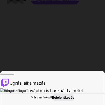
Ugrás: alkalmazás
Továbbra is használd a netet
Bejelentkezés
Már van fiókod?
Főoldal
Böngészés
Tevékenység
Profil