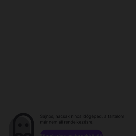
Sajnos, hacsak nincs időgéped, a tartalom
már nem áll rendelkezésre.
Böngészés a csatornák között