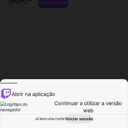
Procurar canais
Abrir na aplicação
Continuar a utilizar a versão
web
Iniciar sessão
Já tens uma conta?
Página inicial
Procurar
Atividade
Perfil