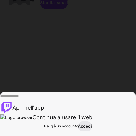
Sfoglia canali
Apri nell'app
Continua a usare il web
Accedi
Hai già un account?
Base
Sfoglia
Attività
Profilo