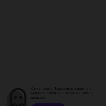
Съжаляваме. Това съдържание не е
налично, освен ако нямате машина на
времето.