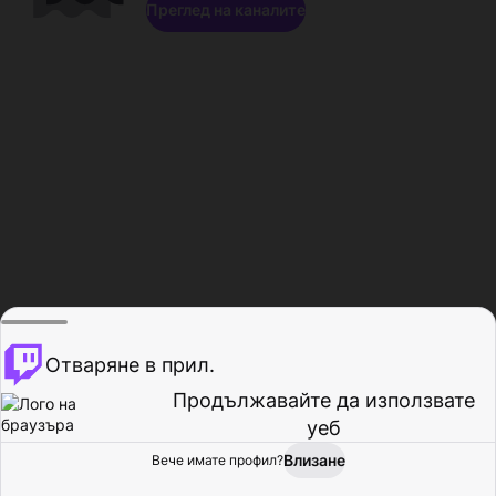
Преглед на каналите
Отваряне в прил.
Продължавайте да използвате
уеб
Влизане
Вече имате профил?
Начало
Преглед
Активност
Профил