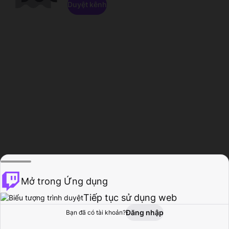
Duyệt kênh
Mở trong Ứng dụng
Tiếp tục sử dụng web
Đăng nhập
Bạn đã có tài khoản?
Trang chủ
Duyệt
Hoạt động
Hồ sơ