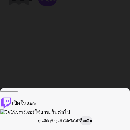
เปิดในแอพ
ใช้งานเว็บต่อไป
ล็อกอิน
คุณมีบัญชีอยู่แล้วใช่หรือไม่?
หน้าแรก
เรียกดู
กิจกรรม
โปรไฟล์