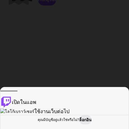
เปิดในแอพ
ใช้งานเว็บต่อไป
ล็อกอิน
คุณมีบัญชีอยู่แล้วใช่หรือไม่?
หน้าแรก
เรียกดู
กิจกรรม
โปรไฟล์