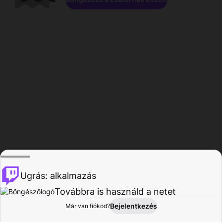
Ugrás: alkalmazás
Továbbra is használd a netet
Bejelentkezés
Már van fiókod?
Főoldal
Böngészés
Tevékenység
Profil