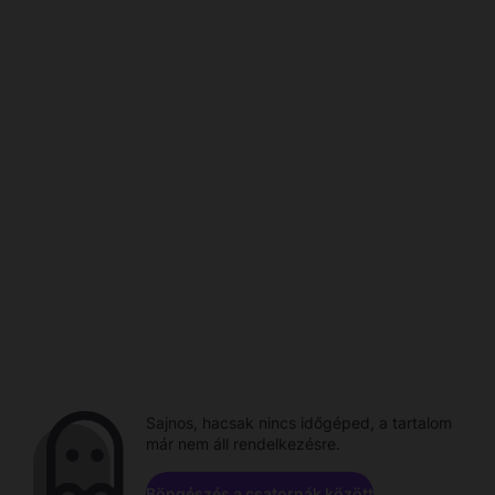
Sajnos, hacsak nincs időgéped, a tartalom
már nem áll rendelkezésre.
Böngészés a csatornák között