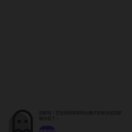
抱歉啦！您恐怕得搭乘時光機才有辦法找回那
個內容了。
瀏覽頻道