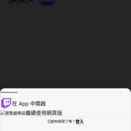
在 App 中開啟
繼續使用網頁版
登入
已經有帳號了嗎？
創作者基地
瀏覽
活動紀錄
個人檔案