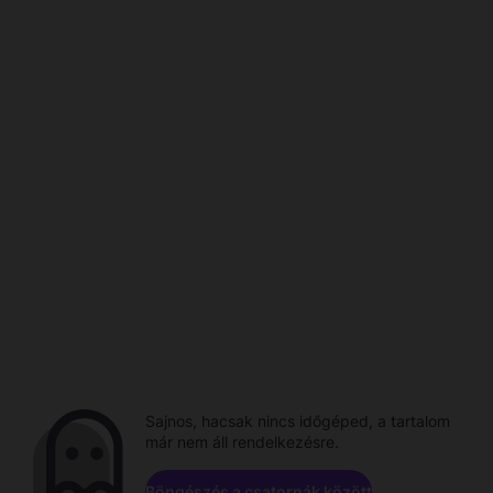
Sajnos, hacsak nincs időgéped, a tartalom
már nem áll rendelkezésre.
Böngészés a csatornák között