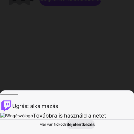
Ugrás: alkalmazás
Továbbra is használd a netet
Bejelentkezés
Már van fiókod?
Főoldal
Böngészés
Tevékenység
Profil