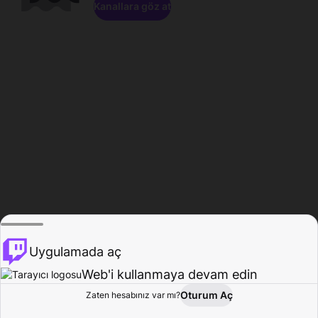
Kanallara göz at
Uygulamada aç
Web'i kullanmaya devam edin
Oturum Aç
Zaten hesabınız var mı?
Ana Sayfa
Gözat
Aktivite
Profil