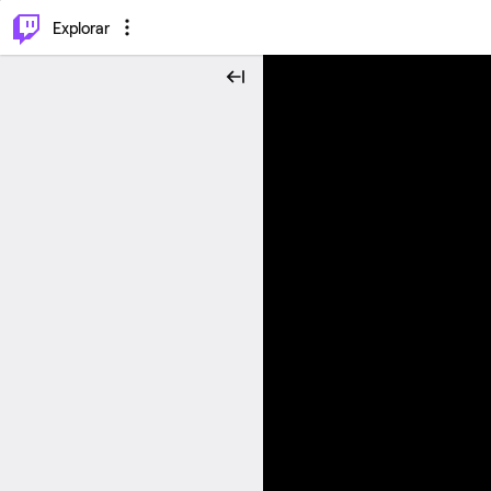
⌥
P
Explorar