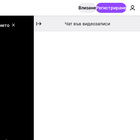
Влизане
Регистриране
Чат във видеозаписи
ието