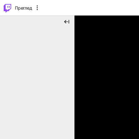
м...
⌥
P
Преглед