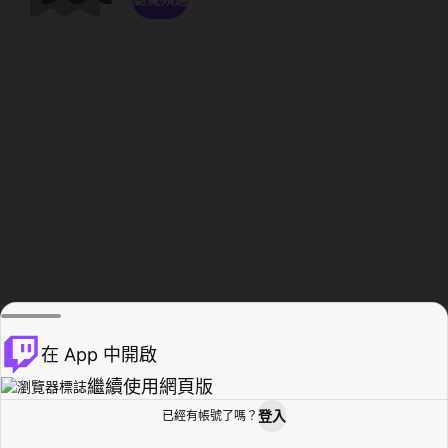
在 App 中開啟
繼續使用網頁版
登入
已經有帳號了嗎？
創作者基地
瀏覽
活動紀錄
個人檔案