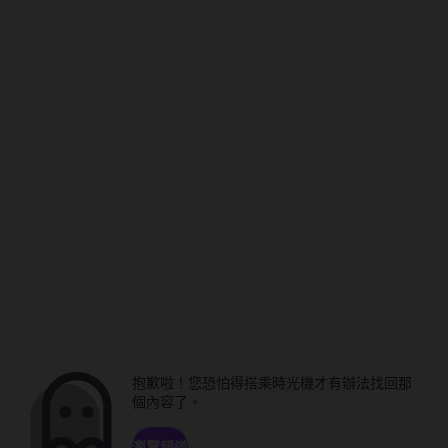
抱歉啦！您恐怕得搭乘時光機才有辦法找回那
個內容了。
瀏覽頻道