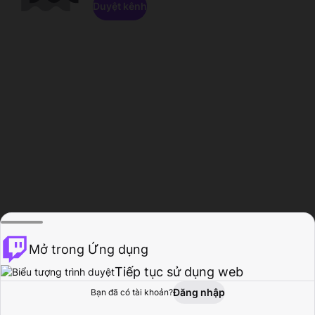
Duyệt kênh
Mở trong Ứng dụng
Tiếp tục sử dụng web
Đăng nhập
Bạn đã có tài khoản?
Trang chủ
Duyệt
Hoạt động
Hồ sơ