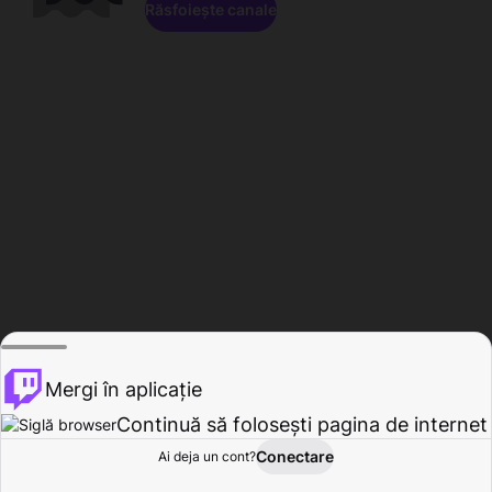
Răsfoiește canale
Mergi în aplicație
Continuă să folosești pagina de internet
Conectare
Ai deja un cont?
Acasă
Răsfoire
Activitate
Profil