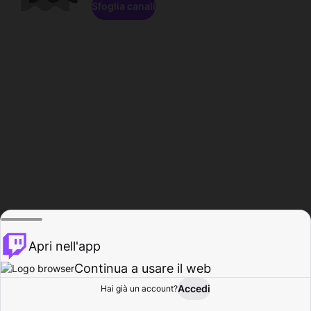
Sfoglia canali
Apri nell'app
Continua a usare il web
Accedi
Hai già un account?
Base
Sfoglia
Attività
Profilo