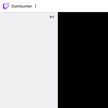
.
⌥
P
Durchsuchen