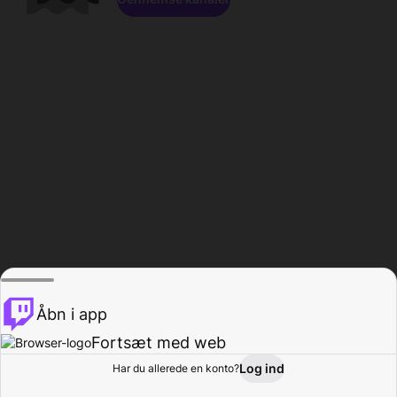
Åbn i app
Fortsæt med web
Log ind
Har du allerede en konto?
Hjem
Gennemse
Aktivitet
Profil