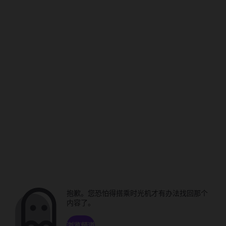
抱歉。您恐怕得搭乘时光机才有办法找回那个
内容了。
浏览频道