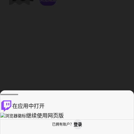
在应用中打开
继续使用网页版
登录
已拥有账户？
主页
浏览
活动纪录
个人资料