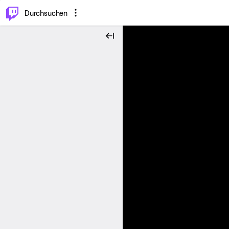
.
⌥
P
Durchsuchen