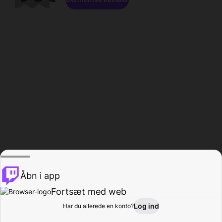
Åbn i app
Fortsæt med web
Log ind
Har du allerede en konto?
Hjem
Gennemse
Aktivitet
Profil