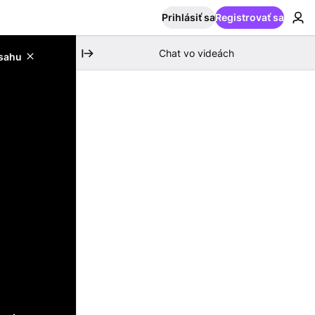
Prihlásiť sa
Registrovať sa
Chat vo videách
bsahu