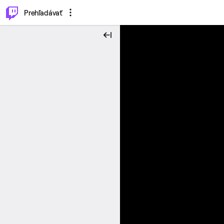
..
⌥
P
Prehľadávať