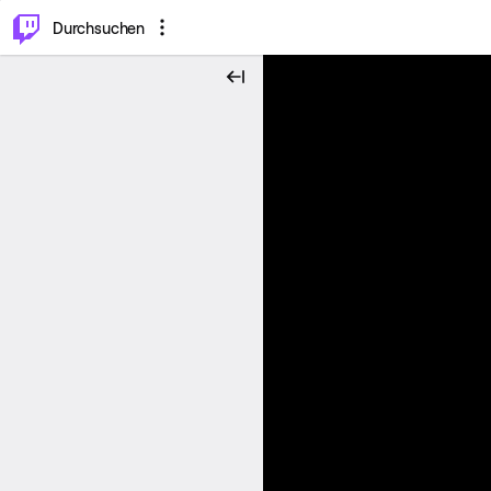
.
⌥
P
Durchsuchen