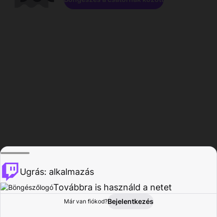
Ugrás: alkalmazás
Továbbra is használd a netet
Bejelentkezés
Már van fiókod?
Főoldal
Böngészés
Tevékenység
Profil