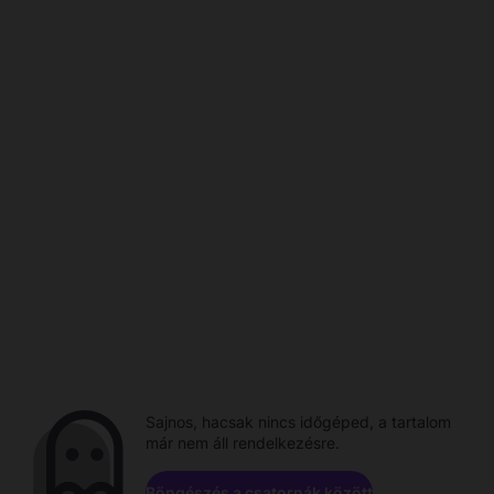
Sajnos, hacsak nincs időgéped, a tartalom
már nem áll rendelkezésre.
Böngészés a csatornák között