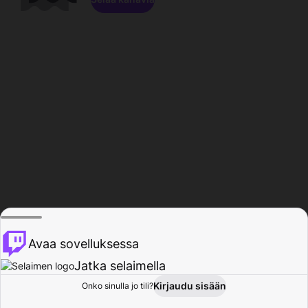
Avaa sovelluksessa
Jatka selaimella
Kirjaudu sisään
Onko sinulla jo tili?
Koti
Selaa
Toiminta
Profiili