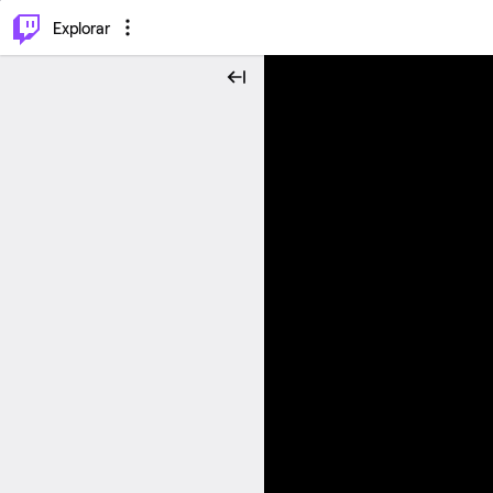
⌥
P
Explorar