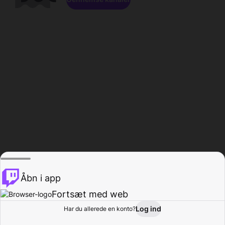
Åbn i app
Fortsæt med web
Log ind
Har du allerede en konto?
Hjem
Gennemse
Aktivitet
Profil