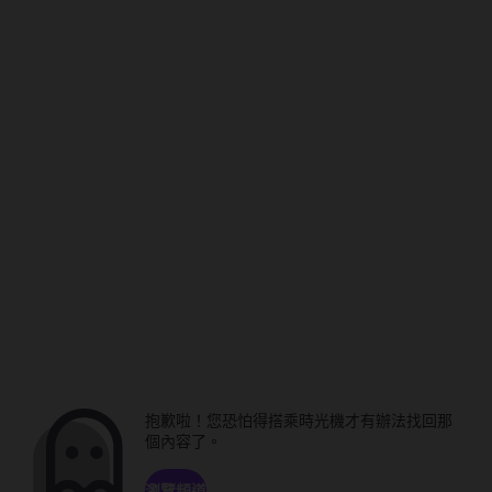
抱歉啦！您恐怕得搭乘時光機才有辦法找回那
個內容了。
瀏覽頻道