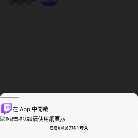
在 App 中開啟
繼續使用網頁版
登入
已經有帳號了嗎？
創作者基地
瀏覽
活動紀錄
個人檔案