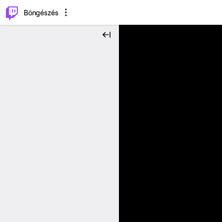
⌥
P
Böngészés