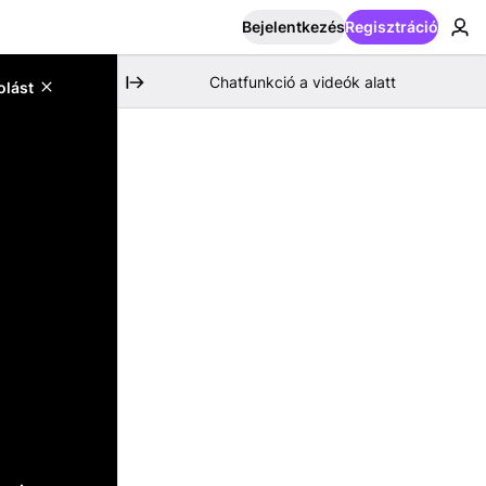
Bejelentkezés
Regisztráció
Chatfunkció a videók alatt
olást