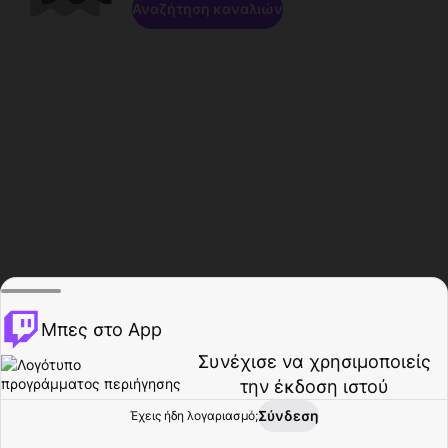
Αναζήτηση καναλιών
Μπες στο App
Συνέχισε να χρησιμοποιείς
την έκδοση ιστού
Σύνδεση
Έχεις ήδη λογαριασμό;
Αρχική σελίδα
Περιήγηση
Δραστηριότητα
Προφίλ